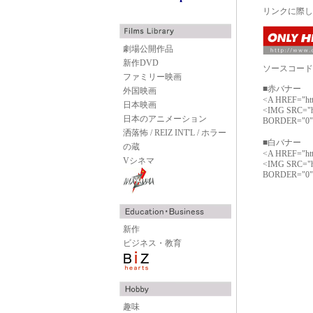
リンクに際し
劇場公開作品
新作DVD
ソースコード
ファミリー映画
■赤バナー
外国映画
<A HREF="htt
日本映画
<IMG SRC="http
日本のアニメーション
BORDER="0"
洒落怖 / REIZ INT'L / ホラー
■白バナー
の蔵
<A HREF="htt
Vシネマ
<IMG SRC="http
BORDER="0"
新作
ビジネス・教育
趣味