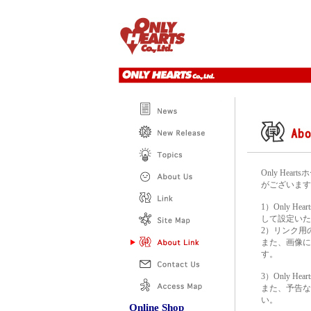
Only H
がございます
1）Only He
して設定いた
2）リンク用
また、画像に
す。
3）Only 
また、予告な
い。
Online Shop