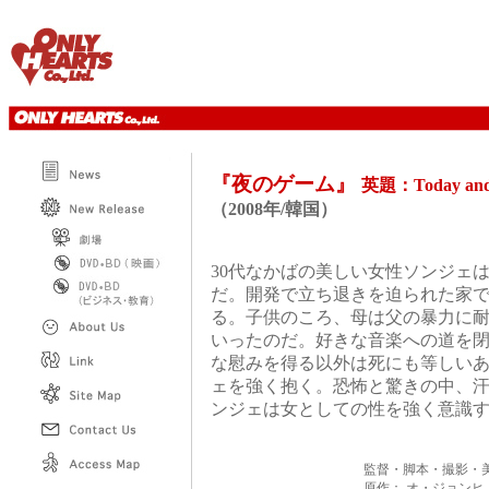
『夜のゲーム』
英題：Today and 
（2008年/韓国）
30代なかばの美しい女性ソンジェ
だ。開発で立ち退きを迫られた家
る。子供のころ、母は父の暴力に
いったのだ。好きな音楽への道を
な慰みを得る以外は死にも等しい
ェを強く抱く。恐怖と驚きの中、
ンジェは女としての性を強く意識
監督・脚本・撮影・
原作： オ・ジョンヒ