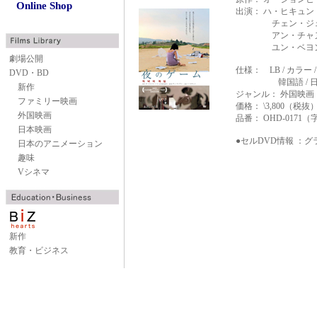
Online Shop
出演： ハ・ヒキュン
チェン・ジェ
アン・チャヌ /
ユン・ベヨン /
劇場公開
仕様： LB / カラー
DVD・BD
韓国語 / 日
新作
ジャンル： 外国映画
ファミリー映画
価格： \3,800（税抜
外国映画
品番： OHD-0171
日本映画
●セルDVD情報 ：
グ
日本のアニメーション
趣味
Vシネマ
新作
教育・ビジネス