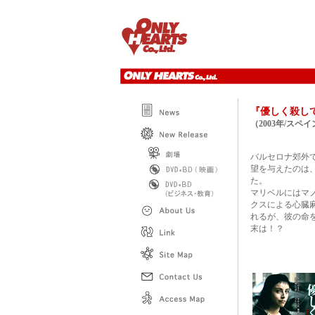
『優しく殺
（2003年/スペ
バルセロナ郊外
望を与えたのは
た。
マリベルにはマ
クスによる心臓
れるが、彼の命
末は！？