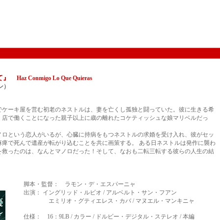
して』
Haz Conmigo Lo Que Quieras
イン）
でケーキ屋を営む初老のネストルは、妻を亡くし孤独と闘っていた。彼に生きる希
、店で働くことになった親子以上に歳の離れたコケティッシュな娘マリベルだっ
ノロという恋人がいるが、心臓に持病をもつネストルの求婚を受け入れ、彼がセッ
麻痺で死んで遺産が転がり込むことを共に画策する。 ある日ネストルは発作に襲わ
を救ったのは、なんとマノロだった！そして、なおも二転三転する彼らの人生の結
脚本・監督： ラモン・デ・エスパーニャ
出演： イングリッド・ルビオ / アルベルト・サン・フアン
エミリオ・グティエレス・カバ / マヌエル・マンキニャ
仕様： 16：9LB / カラー / ドルビー・デジタル・ステレオ / 本編