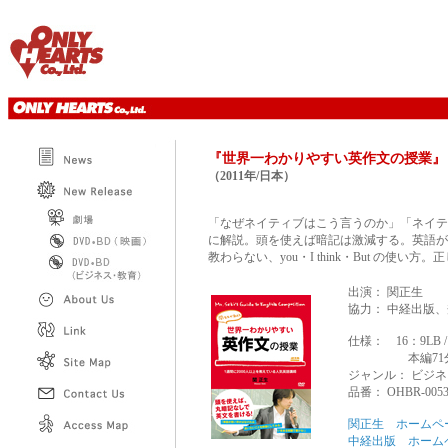
『
世界一わかりやすい英作文の授業
』
（2011年/日本）
「なぜネイティブはこう言うのか」「ネイテ
に解説。頭を使えば暗記は激減する。英語が
教わらない、you・I think・But の使
出演： 関正生
協力： 中経出版
仕様： 16：9LB
本編71
ジャンル： ビジネ
品番： OHBR-005
関正生 ホームペ
中経出版 ホーム