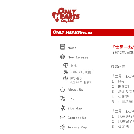
『
世界一わ
（2012年/日
収録内容
『世界一わか
１ 時制
２ 助動詞
３ 決まり文
４ 受動態
５ 可算名詞
『世界一わか
１ 現在進行
２ 現在完了
３ 仮定法