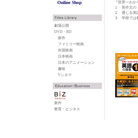
Online Shop
『世界一わか
１ 英作文の
２ 通じる英
３ 学校では
劇場公開
DVD・BD
新作
ファミリー映画
外国映画
日本映画
日本のアニメーション
趣味
Vシネマ
新作
教育・ビジネス