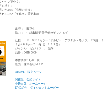
りやすい英作文』
「心構え」
語のための「発想の転換」
教わらない「英作文の重要事項」
出演： 関正生
協力： 中経出版/秀英予備校/めいふぁず
仕様： 16：9LB / カラー / ドルビー・デジタル・モノラル / 本編 ８
３分+８８分+７１分（計２４２分）
ジャンル： ビジネス / 語学
品番：OHB-0069
本体価格\11,700+税
販売：株式会社ＭＰＤ
Amazon 販売ページ
関正生 公式サイト
中経出版 ホームページ
DVD紹介 ダイジェストムービー