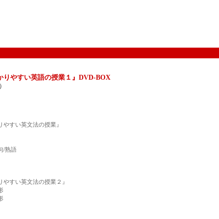
かりやすい英語の授業１
』DVD-BOX
本）
りやすい英文法の授業』
句/熟語
りやすい英文法の授業２』
形
形