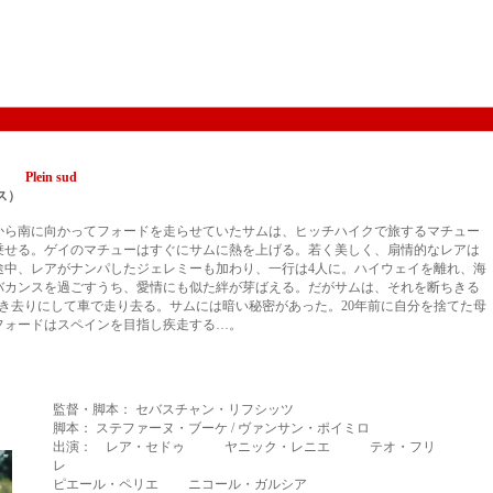
ば』
Plein sud
ンス）
から南に向かってフォードを走らせていたサムは、ヒッチハイクで旅するマチュー
乗せる。ゲイのマチューはすぐにサムに熱を上げる。若く美しく、扇情的なレアは
途中、レアがナンパしたジェレミーも加わり、一行は4人に。ハイウェイを離れ、海
バカンスを過ごすうち、愛情にも似た絆が芽ばえる。だがサムは、それを断ちきる
置き去りにして車で走り去る。サムには暗い秘密があった。20年前に自分を捨てた母
フォードはスペインを目指し疾走する…。
監督・脚本： セバスチャン・リフシッツ
脚本： ステファーヌ・ブーケ / ヴァンサン・ポイミロ
出演： レア・セドゥ ヤニック・レニエ テオ・フリ
レ
ピエール・ペリエ ニコール・ガルシア