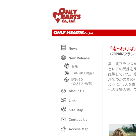
『南へ行け
（2009年/フラ
夏、北フランス
とレアの兄妹を
妊娠していた。
岸でつかのまの
ように、3人を
への復讐の旅、