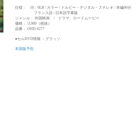
仕様： 16：9LB / カラー / ドルビー・デジタル・ステレオ / 本編90分
フランス語 / 日本語字幕版
ジャンル： 外国映画 / ドラマ、ロードムービー
価格： \3,900（税抜）
品番： OHD-0277
●セルDVD情報 ：
グラッソ
本国版予告