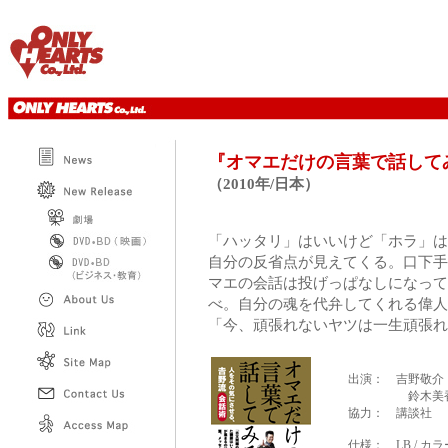
『
オマエだけの言葉で話して
（2010年/日本）
「ハッタリ」はいいけど「ホラ」は
自分の反省点が見えてくる。口下手
マエの会話は投げっぱなしになって
べ。自分の魂を代弁してくれる偉人
「今、頑張れないヤツは一生頑張れ
出演： 吉野敬介
鈴木美
協力： 講談社
仕様： LB / カ