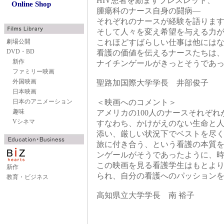
HIV患者を励ますブレスレット、
Online Shop
腫瘍科のナース自身の闘病―
それぞれのナースが経験を語りま
そして人々を変え希望を与える力
劇場公開
これほどすばらしい仕事は他には
DVD・BD
看護の価値を伝えるナースたちは
新作
ナイチンゲールがきっとそうであ
ファミリー映画
外国映画
聖路加国際大学学長 井部俊子
日本映画
日本のアニメーション
＜映画へのコメント＞
趣味
アメリカの100人のナースそれぞ
Vシネマ
すなわち、かけがえのない生命と
添い、厳しい状況下でベストを尽
旅に付き合う、という看護の本質
ンゲールがそうであったように、
この映画を見る看護学生はもとよ
新作
られ、自分の看護へのパッション
教育・ビジネス
高知県立大学学長 南 裕子