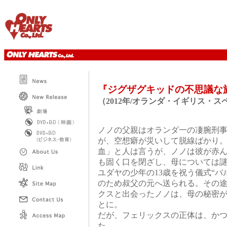
『ジグザグキッドの不思議
（2012年/オランダ・イギリス・
ノノの父親はオランダ一の凄腕刑
が、空想癖が災いして脱線ばかり
血」と人は言うが、ノノは彼が赤
も固く口を閉ざし、母については
ユダヤの少年の13歳を祝う儀式“
のため叔父の元へ送られる。その
クスと出会ったノノは、母の秘密
とに。
だが、フェリックスの正体は、か
た…。