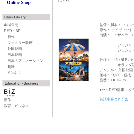
Online Shop
劇場公開
監督・脚本： フィン
原作： デイヴィッド
DVD・BD
出演： イザベラ・
新作
ー
ファミリー映画
フェジャ・ファ
外国映画
ジェシカ・ゼイ
日本映画
仕様： 16：9LB /
日本のアニメーション
オランダ語 / 
趣味
ジャンル： 外国映画
Vシネマ
価格： \3,800（税抜
品番： OHD-0251
●セルDVD情報 ：
グ
英語字幕つき予告
新作
教育・ビジネス