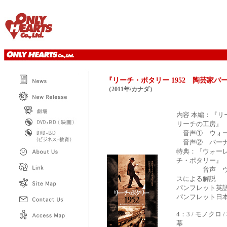
『リーチ・ポタリー 1952 陶芸家
（2011年/カナダ）
内容 本編：『リ
リーチの工房』
音声① ウォー
音声② バーナ
特典：『ウォーレ
チ・ポタリー』
音声 ウォー
スによる解説
パンフレット英
パンフレット日
4：3 / モノクロ 
幕