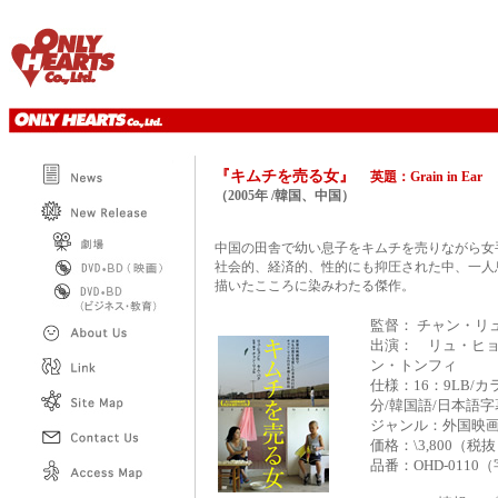
『キムチを売る女』
英題：Grain in Ear
（
2005年 /韓国、中国
）
中国の田舎で幼い息子をキムチを売りながら女
社会的、経済的、性的にも抑圧された中、一人
描いたこころに染みわたる傑作。
監督： チャン・リ
出演： リュ・ヒョ
ン・トンフィ
仕様：16：9LB/
分/韓国語/日本語字
ジャンル：外国映画
価格：\3,800（税
品番：OHD-0110