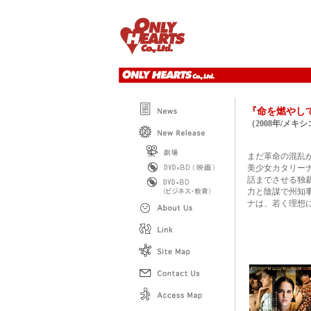
『命を燃やし
（2008年/メキ
まだ革命の混乱が
美少女カタリー
話までさせる独
力と陰謀で州知
ナは、若く理想