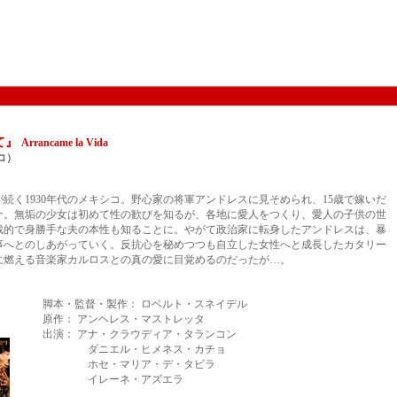
て』
Arrancame la Vida
シコ）
続く1930年代のメキシコ。野心家の将軍アンドレスに見そめられ、15歳で嫁いだ
ナ。無垢の少女は初めて性の歓びを知るが、各地に愛人をつくり、愛人の子供の世
裁的で身勝手な夫の本性も知ることに。やがて政治家に転身したアンドレスは、暴
事へとのしあがっていく。反抗心を秘めつつも自立した女性へと成長したカタリー
に燃える音楽家カルロスとの真の愛に目覚めるのだったが…。
脚本・監督・製作： ロベルト・スネイデル
原作： アンヘレス・マストレッタ
出演： アナ・クラウディア・タランコン
ダニエル・ヒメネス・カチョ
ホセ・マリア・デ・タビラ
イレーネ・アズエラ