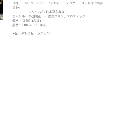
仕様： 16：9LB / カラー / ドルビー・デジタル・ステレオ / 本編
111分
スペイン語 / 日本語字幕版
ジャンル： 外国映画 / 歴史ロマン、エロティック
価格： \3,800（税抜）
品番： OHD-0177（字幕）
●セルDVD情報 ：
グラッソ