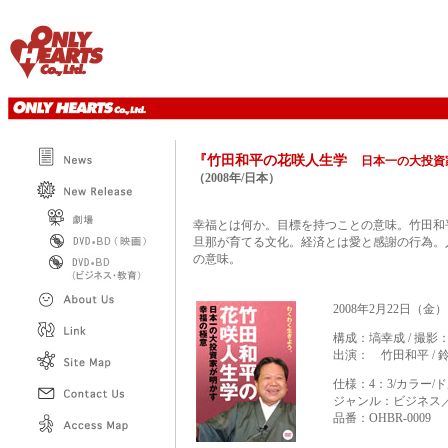
『竹田和平の花咲人生学
日本一の大投資
（2008年/日本）
幸福とは何か。目標を持つことの意味。竹田和
旦那が育てる文化。経済とは愛と感謝の行為。
の意味。
2008年2月22日（
構成：塙幸成 / 撮影
出演： 竹田和平 / 
仕様：4：3/カラー/
ジャンル：ビジネ
品番：OHBR-0009