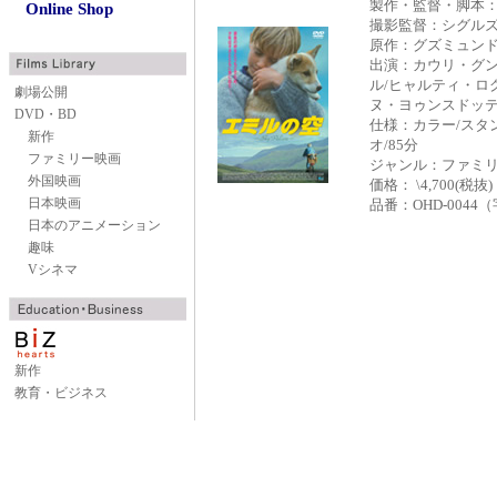
製作・監督・脚本
Online Shop
撮影監督：シグル
原作：グズミュン
出演：カウリ・グン
ル/ヒャルティ・ロ
劇場公開
ヌ・ヨゥンスドッ
DVD・BD
仕様：カラー/スタ
新作
オ/85分
ファミリー映画
ジャンル：ファミ
外国映画
価格： \4,700(税抜)
日本映画
品番：OHD-0044
日本のアニメーション
趣味
Vシネマ
新作
教育・ビジネス