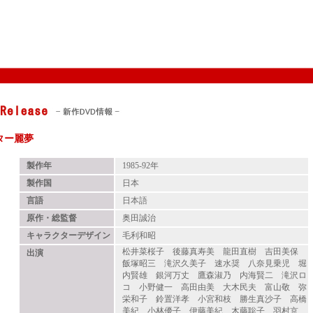
ター麗夢
製作年
1985-92年
製作国
日本
言語
日本語
原作・総監督
奥田誠治
キャラクターデザイン
毛利和昭
松井菜桜子 後藤真寿美 龍田直樹 吉田美保
出演
飯塚昭三 滝沢久美子 速水奨 八奈見乗児 堀
内賢雄 銀河万丈 鷹森淑乃 内海賢二 滝沢ロ
コ 小野健一 高田由美 大木民夫 富山敬 弥
栄和子 鈴置洋孝 小宮和枝 勝生真沙子 高橋
美紀 小林優子 伊藤美紀 木藤聡子 羽村京