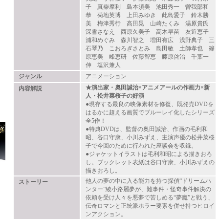
子 真柴摩利 島本須美 池田秀一 曽我部和
恭 菊地英博 上田みゆき 此島愛子 鈴木勝
美 梅津秀行 高田晃 山崎たくみ 湯原貴氏
深雪さなえ 西原久美子 高木早苗 友近恵子
浦和めぐみ 森川智之 増田有広 浅野典子 三
石琴乃 こおろぎさとみ 島田敏 土師孝也 篠
原恵美 峰恵研 佐藤智恵 藤原啓治 千葉一
伸 塩沢兼人
ジャンル
アニメーション
★演出家・奥田誠治×アニメアールの作画力×新
内容解説
人・松井菜桜子の好演
●現存する最良の映像素材を修復、既発売DVDを
はるかに超える画質でブルーレイ化したシリーズ
全5作！
●特典DVDは、監督の奥田誠治、作画の毛利和
昭、谷口守康、小川みずえ、主演声優の松井菜桜
子で今回のために行われた座談会を収録。
●ジャケットイラストは毛利和昭による描きおろ
し。ブックレット表紙は谷口守康、小川みずえの
描きおろし。
他人の夢の中に入る能力を持つ探偵“ドリームハ
ストーリー
ンター”綾小路麗夢が、難事件・怪奇事件解決の
依頼を受け人々を悪夢で苦しめる“夢魔”と戦う、
伝奇ロマンと正統派ホラー要素を併せ持つヒロイ
ンアクション。