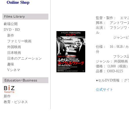
Online Shop
監督・製作： エマ
脚本： アントワー
劇場公開
出演： フランソワ
DVD・BD
ル
新作
ジャン=ピエール
ファミリー映画
仕様： 16：9LB /
外国映画
分
日本映画
フランス語 / 
日本のアニメーション
ジャンル： 外国映画
趣味
価格： \3,800（税抜
Vシネマ
品番： OHD-0225
●セルDVD情報 ：
グ
公式サイト
新作
教育・ビジネス