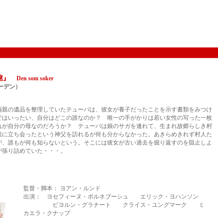
記憶』
Den som soker
ェーデン）
両親の遺品を整理していたテューバは、彼女が養子だったことを示す書類をみつけ
ではいったい、自分はどこの誰なのか？ 唯一の手がかりは若い女性の写った一枚
れが自分の母なのだろうか？ テューバは娘のサガを連れて、生まれ故郷らしき村
組に立ち会ったという神父を訪れるが何も分からなかった。あきらめきれず村人た
が、誰もが何も知らないという。そこには彼女が古い過去を掘り返すのを阻止しよ
が張り詰めていた・・・。
監督・脚本： ヨアン・ルンド
出演： ヨセフィーヌ・ボルネブーシュ エリック・ヨハンソン
ビヨルン・グラナート クライス・ユングマーク ミ
カエラ・クナップ