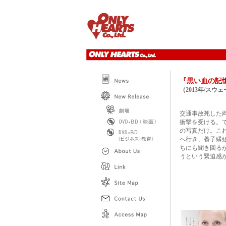
『黒い血の
（2013年/スウ
交通事故死した
衝撃を受ける。
の写真だけ。こ
へ行き、養子縁
ちにも聞き回る
うという緊迫感