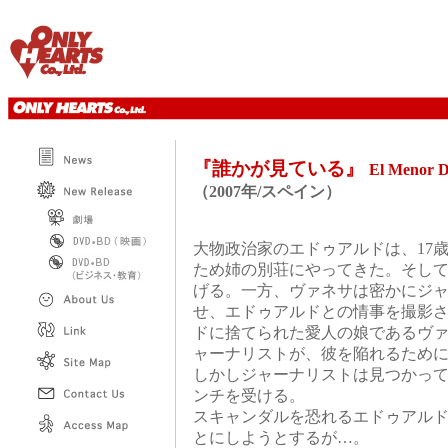
『誰かが見ている』
El Menor D
（2007年/スペイン）
大物政治家のエドゥアルドは、17
ため姉の別荘にやってきた。そし
げる。一方、ヴァネサは密かにジ
せ、エドゥアルドとの情事を撮影
ドに捨てられた愛人の娘であるヴ
ャーナリストが、彼を陥れるため
しかしジャーナリストは見つかっ
ンチを受ける。
スキャンダルを恐れるエドゥアル
とにしようとするが…。