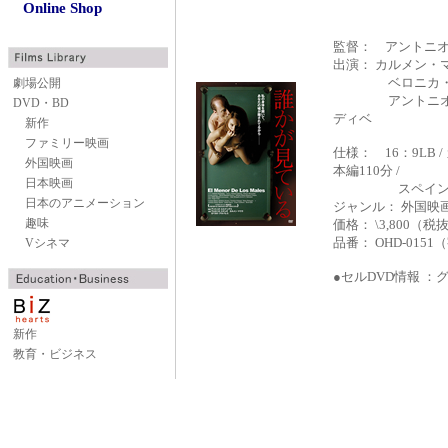
Online Shop
監督： アントニ
出演： カルメン・マ
ベロニカ・エチェ
劇場公開
アントニオ・ド
DVD・BD
ディベ
新作
ファミリー映画
仕様： 16：9LB 
外国映画
本編110分 /
日本映画
スペイン語 /
日本のアニメーション
ジャンル： 外国映
趣味
価格： \3,800（税
品番： OHD-0151
Vシネマ
●セルDVD情報 ：
新作
教育・ビジネス