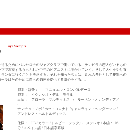
女』
Tuya Siempre
)
を得るためにバルセロナのジャズクラブで働いている。チンピラの恋人がいるもの
ラブで演奏するうらぶれた中年のピアニストに惹かれていく。そして人生をやり直
オランダに行くことを決意する。それを知った恋人は、別れの条件として犯罪への
ローラはそのために自らの肉体を提供する決心をする…。
脚本・監督： マニュエル・ロンバルデーロ
脚本： イグナシオ・デル・モラル
出演： フローラ・マルティネス / ルーベン・オカンディアノ
/
ナンチョ・ノボ / ホセ・コロナド /キャロライン・ヘンダーソン /
アンドレス・ヘルトルディクス
仕様： LB / カラー / ドルビー・デジタル・ステレオ / 本編：106
分 / スペイン語 / 日本語字幕版