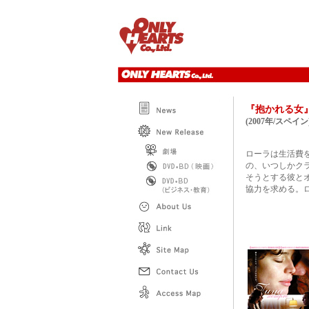
『抱かれる
(2007年/スペイン
ローラは生活費
の、いつしかク
そうとする彼と
協力を求める。