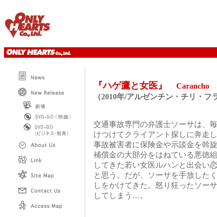
『ハゲ鷹と女医』
Carancho
（2010年/アルゼンチン・チリ・
交通事故専門の弁護士ソーサは、
けつけてクライアント探しに奔走
事故被害者に保険金や示談金を斡
補償金の大部分をはねている悪徳組
してきた若い女医ルハンと出会い
と思う。だが、ソーサを手放した
しをかけてきた。怒り狂ったソー
してしまう…。