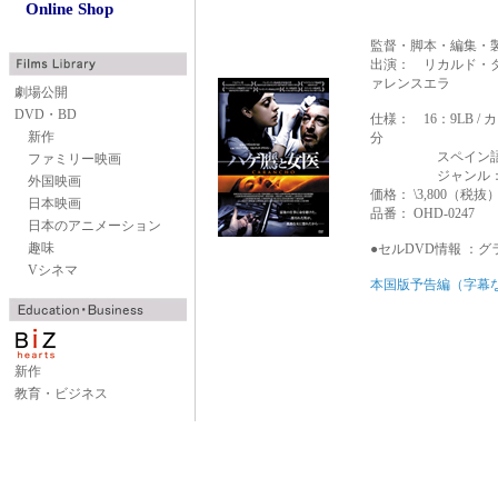
Online Shop
監督・脚本・編集・
出演： リカルド
ァレンスエラ
劇場公開
DVD・BD
仕様： 16：9LB /
新作
分
スペイン語 / 
ファミリー映画
ジャンル： 外国
外国映画
価格： \3,800（税抜
日本映画
品番： OHD-0247
日本のアニメーション
趣味
●セルDVD情報 ：
グ
Vシネマ
本国版予告編（字幕
新作
教育・ビジネス